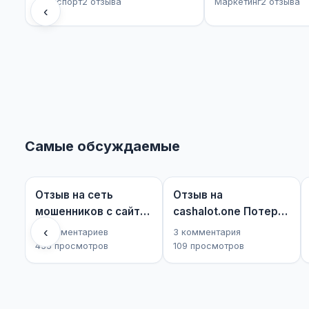
Транспорт
2 отзыва
Маркетинг
2 отзыва
‹
Самые обсуждаемые
Отзыв на сеть
Отзыв на
мошенников с сайта
cashalot.one Потерял
motopleasure...
деньги на «вери...
‹
5 комментариев
3 комментария
435 просмотров
109 просмотров