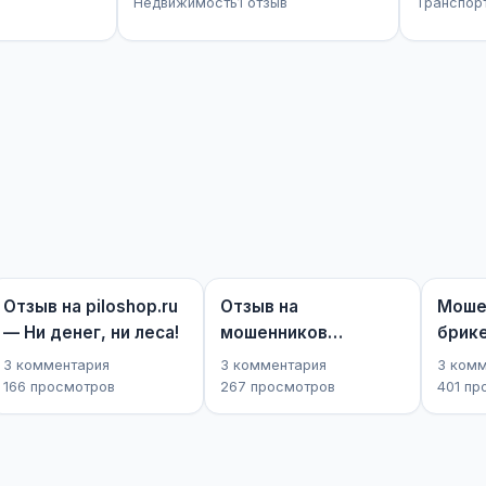
Недвижимость
1 отзыв
Транспор
Отзыв на piloshop.ru
Отзыв на
Моше
— Ни денег, ни леса!
мошенников
брик
kupellab71.ru: Деньги
плюс
3 комментария
3 комментария
3 ком
на...
166 просмотров
267 просмотров
401 пр