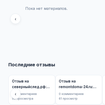
Пока нет материалов.
‹
Последние отзывы
Отзыв на
Отзыв на
северныйслед.рф:
remontdoma-24.ru:
Минус 350 тысяч и
Минус 150 тысяч ру...
‹
0 комментариев
0 комментариев
п...
53 просмотра
61 просмотр