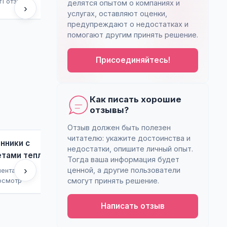
т
1 отзыв
IT и технологии
1 отзыв
делятся опытом о компаниях и
›
услугах, оставляют оценки,
предупреждают о недостатках и
помогают другим принять решение.
Присоединяйтесь!
Как писать хорошие
отзывы?
Отзыв должен быть полезен
читателю: укажите достоинства и
нники с
Отзыв на сайт
Отзыв на
недостатки, опишите личный опыт.
етами тепло-
кедровочка.рф: Ни
bytovkidom
Тогда ваша информация будет
.рф
бани, ни дене...
бытовки, н
›
ценной, а другие пользователи
ментария
2 комментария
2 комментари
смогут принять решение.
осмотр
172 просмотра
230 просмотр
Написать отзыв