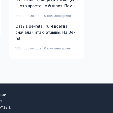
— это просто не бывает. Помн...
148 просмотров · 0 комментариев
Отзыв de-retail.ru Я всегда
сначала читаю отзывы. На De-
ret...
130 просмотров · 0 комментариев
нии
я
отзыв