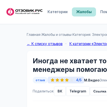
Категории
Жалобы
По
Главная
›
Жалобы и отзывы
›
Категория: Электро
← К списку отзывов
·
К категории «Электр
Иногда не хватает то
менеджеры помогают
4/5
М.Видео
Эле
отзыв
Поделиться:
ВК
Telegram
Ссылка