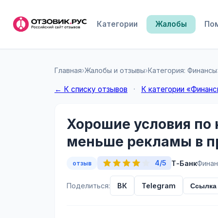
Категории
Жалобы
По
Главная
›
Жалобы и отзывы
›
Категория: Финансы
← К списку отзывов
·
К категории «Финан
Хорошие условия по 
меньше рекламы в п
4/5
Т-Банк
Фина
отзыв
Поделиться:
ВК
Telegram
Ссылка