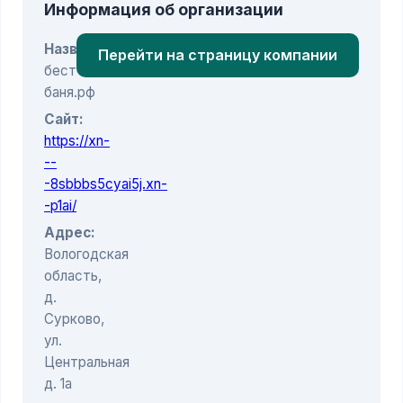
Информация об организации
Название:
Перейти на страницу компании
бест-
баня.рф
Сайт:
https://xn-
--
-8sbbbs5cyai5j.xn-
-p1ai/
Адрес:
Вологодская
область,
д.
Сурково,
ул.
Центральная
д. 1а