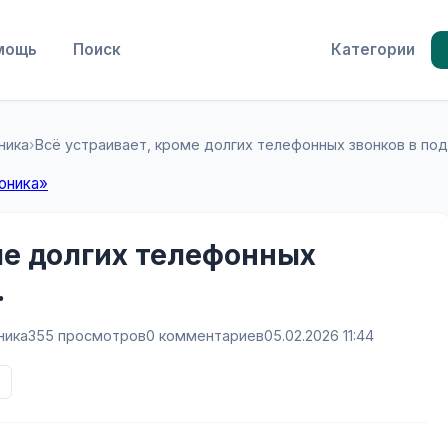
мощь
Поиск
Категории
ника
›
Всё устраивает, кроме долгих телефонных звонков в по
оника»
ме долгих телефонных
.
ника
355 просмотров
0 комментариев
05.02.2026 11:44