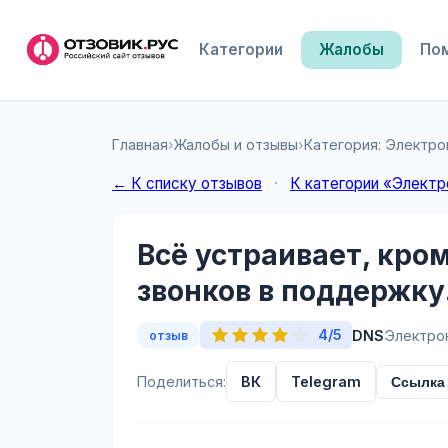
Категории
Жалобы
По
Главная
›
Жалобы и отзывы
›
Категория: Электро
← К списку отзывов
·
К категории «Электр
Всё устраивает, кро
звонков в поддержку
4/5
DNS
Электро
отзыв
Поделиться:
ВК
Telegram
Ссылка