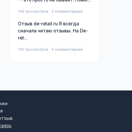
148 просмотров · 0 комментариев
Отзыв de-retail.ru Я всегда
сначала читаю отзывы. На De-
ret...
130 просмотров · 0 комментариев
нии
я
отзыв
связь