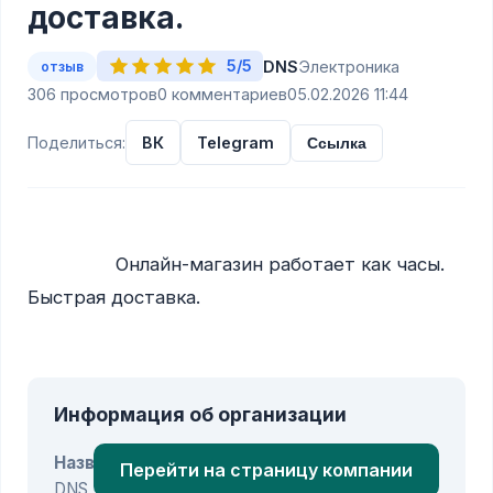
доставка.
5/5
DNS
Электроника
отзыв
306 просмотров
0 комментариев
05.02.2026 11:44
Поделиться:
ВК
Telegram
Ссылка
                Онлайн-магазин работает как часы. 
Быстрая доставка.

Информация об организации
Название:
Перейти на страницу компании
DNS