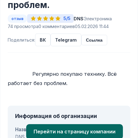
проблем.
5/5
DNS
Электроника
отзыв
74 просмотра
0 комментариев
05.02.2026 11:44
Поделиться:
ВК
Telegram
Ссылка
                Регулярно покупаю технику. Всё 
работает без проблем.

Информация об организации
Название:
Перейти на страницу компании
DNS