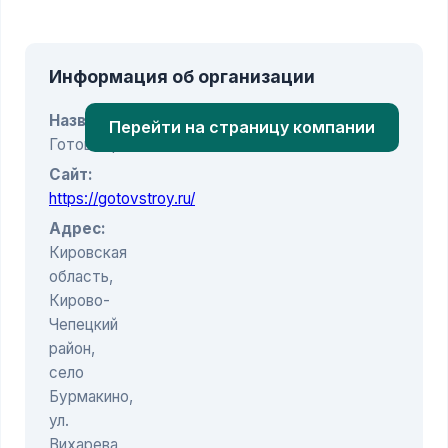
Информация об организации
Название:
Перейти на страницу компании
ГотовСтрой
Сайт:
https://gotovstroy.ru/
Адрес:
Кировская
область,
Кирово-
Чепецкий
район,
село
Бурмакино,
ул.
Вихарева