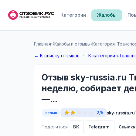
Категории
Жалобы
По
Главная
›
Жалобы и отзывы
›
Категория: Транспо
← К списку отзывов
·
К категории «Трансп
Отзыв sky-russia.ru 
неделю, собирает ден
—...
2/5
sky-russia.ru
отзыв
Поделиться:
ВК
Telegram
Ссылка