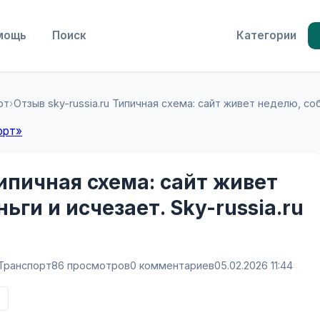
мощь
Поиск
Категории
рт
›
Отзыв sky-russia.ru Типичная схема: сайт живет неделю, соби
орт»
Типичная схема: сайт живет
ьги и исчезает. Sky-russia.ru
Транспорт
86 просмотров
0 комментариев
05.02.2026 11:44