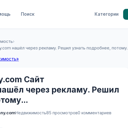
мощь
Поиск
Категории
имость
›
com нашёл через рекламу. Решил узнать подробнее, потому..
жимость»
y.com Сайт
нашёл через рекламу. Решил
тому...
any.com
Недвижимость
85 просмотров
0 комментариев