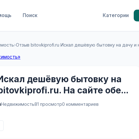
мощь
Поиск
Категории
имость
›
Отзыв bitovkiprofi.ru Искал дешёвую бытовку на дачу и нат
жимость»
u Искал дешёвую бытовку на
tovkiprofi.ru. На сайте обе...
u
Недвижимость
81 просмотр
0 комментариев