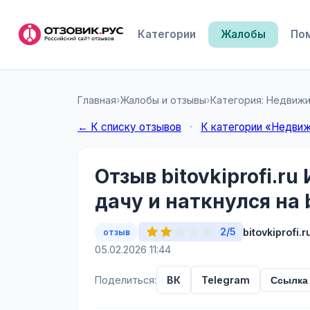
Категории
Жалобы
По
Главная
›
Жалобы и отзывы
›
Категория: Недвиж
← К списку отзывов
·
К категории «Недви
Отзыв bitovkiprofi.r
дачу и наткнулся на bi
2/5
bitovkiprofi.r
отзыв
05.02.2026 11:44
Поделиться:
ВК
Telegram
Ссылка