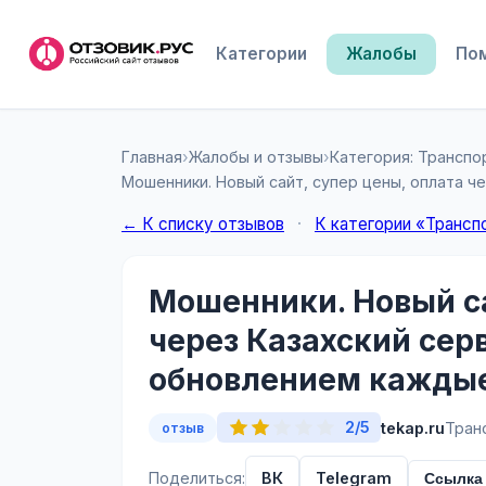
Категории
Жалобы
По
Главная
›
Жалобы и отзывы
›
Категория: Транспо
Мошенники. Новый сайт, супер цены, оплата че
← К списку отзывов
·
К категории «Трансп
Мошенники. Новый са
через Казахский серв
обновлением каждые 
2/5
tekap.ru
Тран
отзыв
Поделиться:
ВК
Telegram
Ссылка