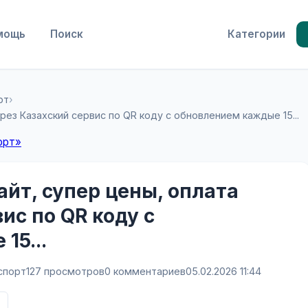
мощь
Поиск
Категории
рт
›
рез Казахский сервис по QR коду с обновлением каждые 15...
орт»
йт, супер цены, оплата
ис по QR коду с
15...
спорт
127 просмотров
0 комментариев
05.02.2026 11:44