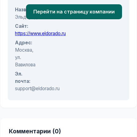
Название:
Перейти на страницу компании
Эльдорадо
Сайт:
https://www.eldorado.ru
Адрес:
Москва,
ул.
Вавилова
Эл.
почта:
support@eldorado.ru
Комментарии (0)