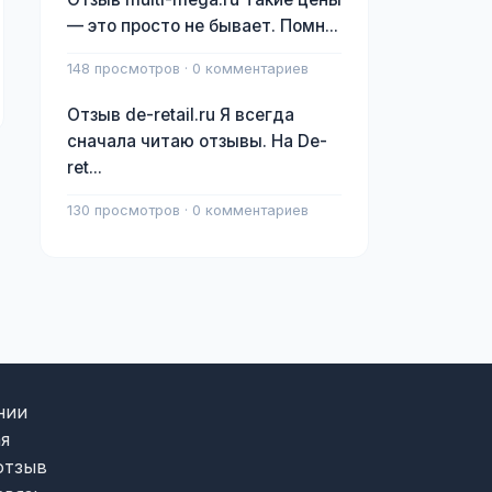
— это просто не бывает. Помн...
148 просмотров · 0 комментариев
Отзыв de-retail.ru Я всегда
сначала читаю отзывы. На De-
ret...
130 просмотров · 0 комментариев
нии
я
отзыв