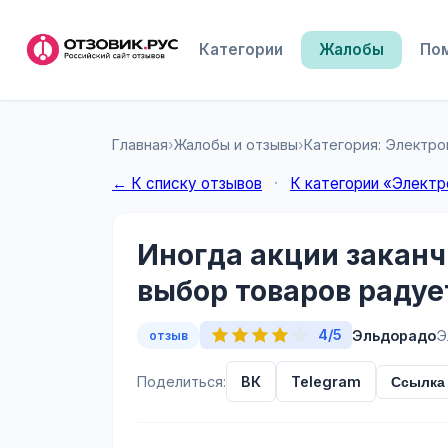
Категории
Жалобы
По
Главная
›
Жалобы и отзывы
›
Категория: Электро
← К списку отзывов
·
К категории «Электр
Иногда акции закан
выбор товаров радуе
4/5
Эльдорадо
Э
отзыв
Поделиться:
ВК
Telegram
Ссылка