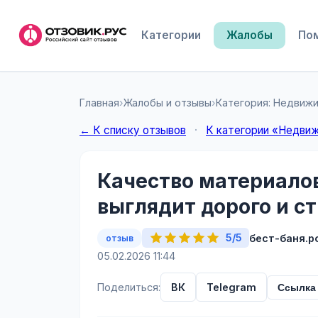
Категории
Жалобы
По
Главная
›
Жалобы и отзывы
›
Категория: Недвиж
← К списку отзывов
·
К категории «Недви
Качество материалов
выглядит дорого и с
5/5
бест-баня.р
отзыв
05.02.2026 11:44
Поделиться:
ВК
Telegram
Ссылка