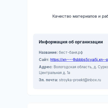
                Качество материалов и работы на высоте. Баня выглядит дорого и стильно.

Информация об организации
Название:
бест-баня.рф
Сайт:
https://xn----8sbbbs5cyai5j.xn--p1
Адрес:
Вологодская область, д. Сурко
Центральная д. 1а
Эл. почта:
stroyka-proekt@inbox.ru