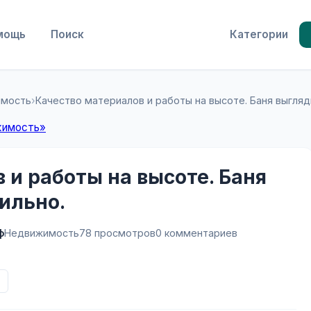
мощь
Поиск
Категории
имость
›
Качество материалов и работы на высоте. Баня выгляд
жимость»
 и работы на высоте. Баня
тильно.
ф
Недвижимость
78 просмотров
0 комментариев