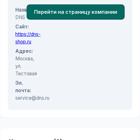
Название:
Перейти на страницу компании
DNS
Сайт:
https://dns-
shop.ru
Адрес:
Москва,
ул.
Тестовая
Эл.
почта:
service@dns.ru