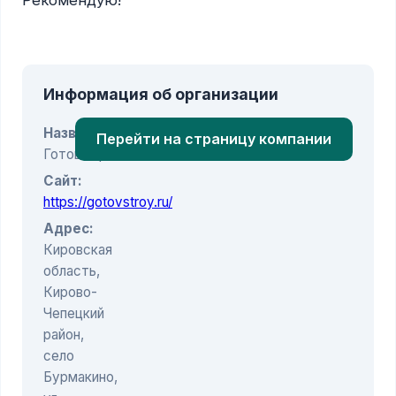
Рекомендую!

Информация об организации
Название:
Перейти на страницу компании
ГотовСтрой
Сайт:
https://gotovstroy.ru/
Адрес:
Кировская
область,
Кирово-
Чепецкий
район,
село
Бурмакино,