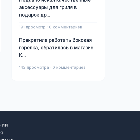
аксессуары для гриля в
подарок др...
191 просмотр · 0 комментариев
Прекратила работать боковая
горелка, обратилась в магазин.
К...
142 просмотра · 0 комментариев
нии
я