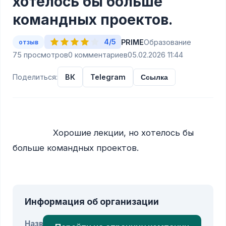
хотелось бы больше
командных проектов.
4/5
PRIME
Образование
отзыв
75 просмотров
0 комментариев
05.02.2026 11:44
Поделиться:
ВК
Telegram
Ссылка
                Хорошие лекции, но хотелось бы 
больше командных проектов.

Информация об организации
Название: