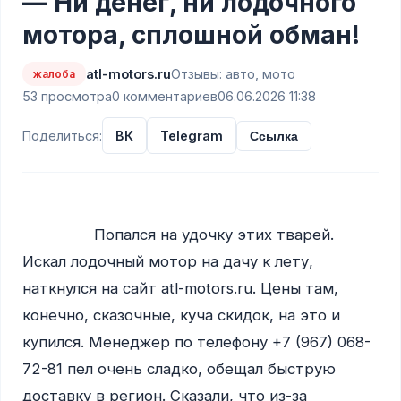
— Ни денег, ни лодочного
мотора, сплошной обман!
atl-motors.ru
Отзывы: авто, мото
жалоба
53 просмотра
0 комментариев
06.06.2026 11:38
Поделиться:
ВК
Telegram
Ссылка
                Попался на удочку этих тварей. 
Искал лодочный мотор на дачу к лету, 
наткнулся на сайт atl-motors.ru. Цены там, 
конечно, сказочные, куча скидок, на это и 
купился. Менеджер по телефону +7 (967) 068-
72-81 пел очень сладко, обещал быструю 
доставку в регион. Сказали, что из-за 