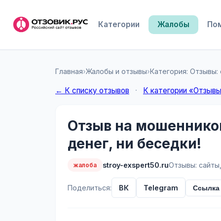
Категории
Жалобы
По
Главная
›
Жалобы и отзывы
›
Категория: Отзывы:
← К списку отзывов
·
К категории «Отзывы
Отзыв на мошенников 
денег, ни беседки!
stroy-exspert50.ru
Отзывы: сайты
жалоба
Поделиться:
ВК
Telegram
Ссылка