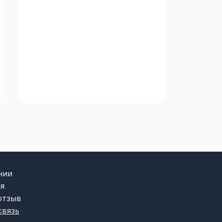
нии
я
отзыв
связь