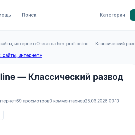
мощь
Поиск
Категории
 сайты, интернет
›
Отзыв на him-profi.online — Классический раз
: сайты, интернет»
nline — Классический развод
нтернет
69 просмотров
0 комментариев
25.06.2026 09:13