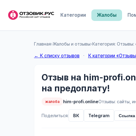
Категории
Жалобы
По
Главная
›
Жалобы и отзывы
›
Категория: Отзывы:
← К списку отзывов
·
К категории «Отзывы
Отзыв на him-profi.o
на предоплату!
him-profi.online
Отзывы: сайты, и
жалоба
Поделиться:
ВК
Telegram
Ссылка