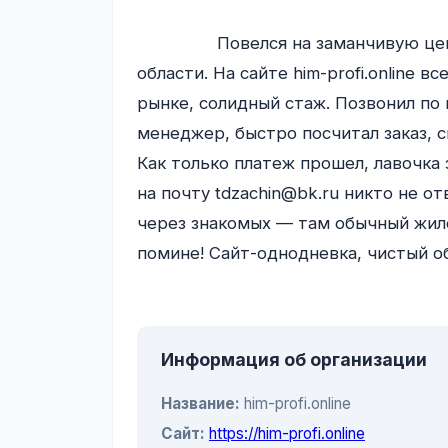
                Повелся на заманчивую цену и обещание быстрой доставки бруса по 
области. На сайте him-profi.online вс
рынке, солидный стаж. Позвонил по 
менеджер, быстро посчитал заказ, с
Как только платеж прошел, лавочка 
на почту tdzachin@bk.ru никто не от
через знакомых — там обычный жило
помине! Сайт-однодневка, чистый об
Информация об организации
Название:
him-profi.online
Сайт:
https://him-profi.online