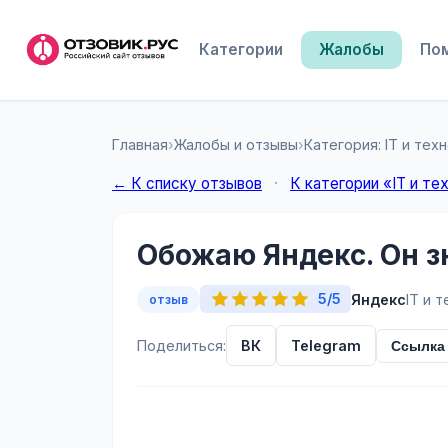
Категории
Жалобы
По
Главная
›
Жалобы и отзывы
›
Категория: IT и тех
← К списку отзывов
·
К категории «IT и те
Обожаю Яндекс. Он з
5/5
Яндекс
IT и 
отзыв
Поделиться:
ВК
Telegram
Ссылка