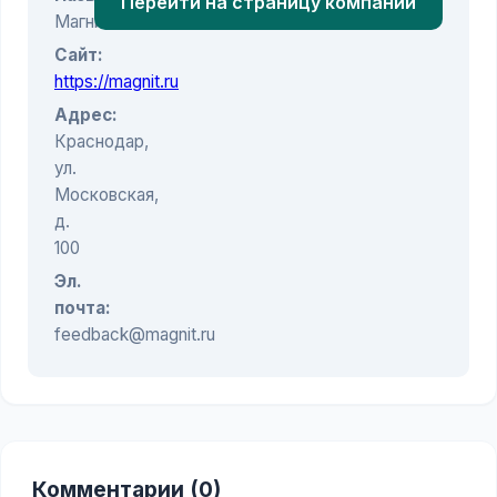
Перейти на страницу компании
Магнит
Сайт:
https://magnit.ru
Адрес:
Краснодар,
ул.
Московская,
д.
100
Эл.
почта:
feedback@magnit.ru
Комментарии (0)