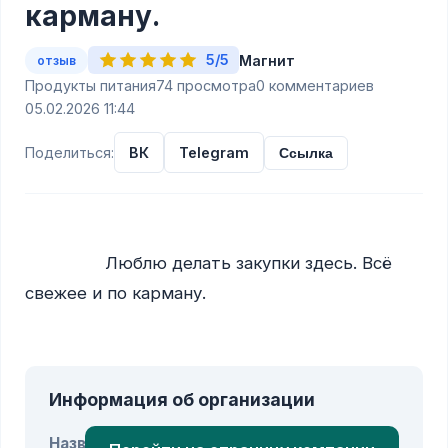
карману.
5/5
Магнит
отзыв
Продукты питания
74 просмотра
0 комментариев
05.02.2026 11:44
Поделиться:
ВК
Telegram
Ссылка
                Люблю делать закупки здесь. Всё 
свежее и по карману.

Информация об организации
Название: